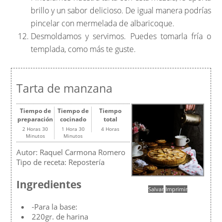
brillo y un sabor delicioso. De igual manera podrías
pincelar con mermelada de albaricoque.
Desmoldamos y servimos. Puedes tomarla fría o
templada, como más te guste.
Tarta de manzana
Tiempo de
Tiempo de
Tiempo
preparación
cocinado
total
2 Horas 30
1 Hora 30
4 Horas
Minutos
Minutos
Autor:
Raquel Carmona Romero
Tipo de receta:
Repostería
Ingredientes
Salvar
Imprimir
-Para la base:
220gr. de harina