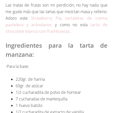
Las tratas de frutas son mi perdición, no hay nada que
me guste más que las tartas que mezclan masa y relleno.
Adoro este
Strawberry Pie
,
tartaletas de crema
pastelera y arándanos
y como no esta
tarta de
chocolate blanco con frambuesas
.
Ingredientes para la tarta de
manzana:
-Para la base:
220gr. de harina
60gr. de azúcar
1/2 cucharadita de polvo de hornear
7 cucharadas de mantequilla
1 huevo batido
1/2 cucharadita de extracto de vainilla