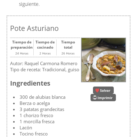
siguiente.
Pote Asturiano
Tiempo de
Tiempo de
Tiempo
preparación
cocinado
total
24 Horas
2 Horas
26 Horas
Autor:
Raquel Carmona Romero
Tipo de receta:
Tradicional, guiso
Ingredientes
Salvar
300 de alubias blanca
Imprimir
Berza o acelga
3 patatas grandecitas
1 chorizo fresco
1 morcilla fresca
Lacón
Tocino fresco