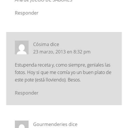
Responder
Cósima
dice
23 marzo, 2013 en 8:32 pm
Estupenda receta y, como siempre, geniales las
fotos. Hoy si que me comía yo un buen plato de
este pote (está lloviendo). Besos.
Responder
Gourmenderies
dice