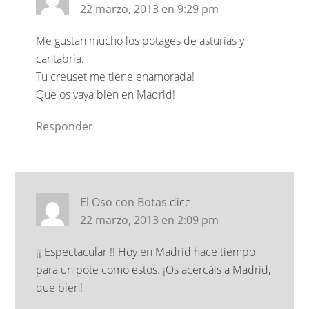
22 marzo, 2013 en 9:29 pm
Me gustan mucho los potages de asturias y
cantabria.
Tu creuset me tiene enamorada!
Que os vaya bien en Madrid!
Responder
El Oso con Botas
dice
22 marzo, 2013 en 2:09 pm
¡¡ Espectacular !! Hoy en Madrid hace tiempo
para un pote como estos. ¡Os acercáis a Madrid,
que bien!