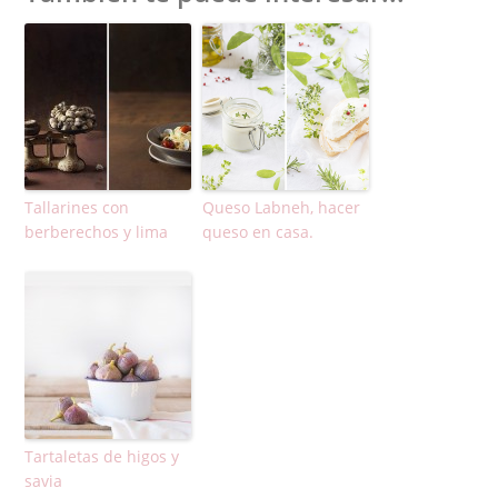
Tallarines con
Queso Labneh, hacer
berberechos y lima
queso en casa.
Tartaletas de higos y
savia