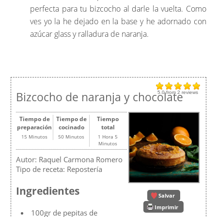
perfecta para tu bizcocho al darle la vuelta. Como
ves yo la he dejado en la base y he adornado con
azúcar glass y ralladura de naranja.
Bizcocho de naranja y chocolate
5.0
from
2
reviews
Tiempo de
Tiempo de
Tiempo
preparación
cocinado
total
15 Minutos
50 Minutos
1 Hora 5
Minutos
Autor:
Raquel Carmona Romero
Tipo de receta:
Repostería
Ingredientes
Salvar
Imprimir
100gr de pepitas de