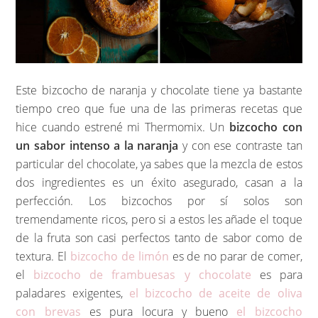
Este bizcocho de naranja y chocolate tiene ya bastante
tiempo creo que fue una de las primeras recetas que
hice cuando estrené mi Thermomix. Un
bizcocho con
un sabor intenso a la naranja
y con ese contraste tan
particular del chocolate, ya sabes que la mezcla de estos
dos ingredientes es un éxito asegurado, casan a la
perfección. Los bizcochos por sí solos son
tremendamente ricos, pero si a estos les añade el toque
de la fruta son casi perfectos tanto de sabor como de
textura. El
bizcocho de limón
es de no parar de comer,
el
bizcocho de frambuesas y chocolate
es para
paladares exigentes,
el bizcocho de aceite de oliva
con brevas
es pura locura y bueno
el bizcocho