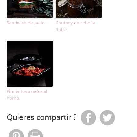
Sandwich de pollo
Chutney de cebolla
dulce
Pimientos asados al
horno
Quieres compartir ?