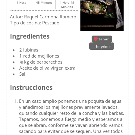
1 Hora
45 Minutos
1 Hora 45
Minutos
Autor:
Raquel Carmona Romero
Tipo de cocina:
Pescado
Ingredientes
Salvar
Imprimir
2 lubinas
1 red de mejillones
⅕ kg de berberechos
Aceite de oliva virgen extra
Sal
Instrucciones
En un cazo amplio ponemos una poquita de agua
y añadimos los mejillones previamente lavados,
quitando cualquier resto de la concha y las barbas.
Tapamos, ponemos a fuego medio y esperamos a
que se abran, conforme se vayan abriendo vamos
sacando para evitar que se sequen. Una vez todos