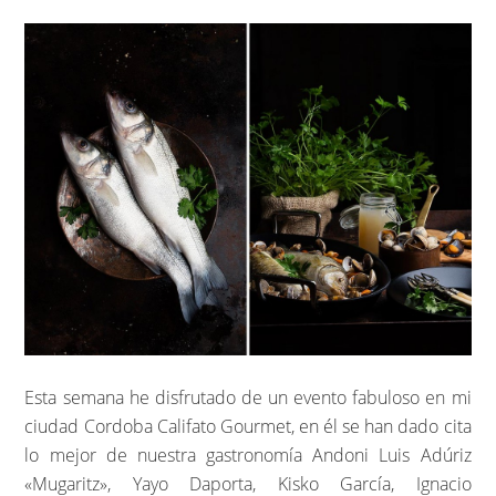
Esta semana he disfrutado de un evento fabuloso en mi
ciudad Cordoba Califato Gourmet, en él se han dado cita
lo mejor de nuestra gastronomía Andoni Luis Adúriz
«Mugaritz», Yayo Daporta, Kisko García, Ignacio