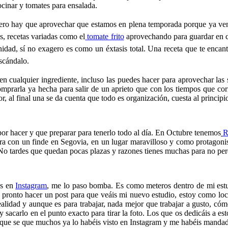
ocinar y tomates para ensalada.
ero hay que aprovechar que estamos en plena temporada porque ya ve
, recetas variadas como el
tomate frito
aprovechando para guardar en 
idad, sí no exagero es como un éxtasis total. Una receta que te encan
escándalo.
n cualquier ingrediente, incluso las puedes hacer para aprovechar las 
mprarla ya hecha para salir de un aprieto que con los tiempos que cor
or, al final una se da cuenta que todo es organización, cuesta al princip
or hacer y que preparar para tenerlo todo al día. En Octubre tenemos
R
ura con un finde en Segovia, en un lugar maravilloso y como protagonis
. No tardes que quedan pocas plazas y razones tienes muchas para no per
as en
Instagram
, me lo paso bomba. Es como meteros dentro de mi estud
ero pronto hacer un post para que veáis mi nuevo estudio, estoy como 
realidad y aunque es para trabajar, nada mejor que trabajar a gusto, có
o y sacarlo en el punto exacto para tirar la foto. Los que os dedicáis a 
nque se que muchos ya lo habéis visto en Instagram y me habéis manda