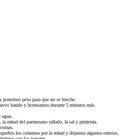
 y ponemos peso para que no se hinche.
uevo batido y horneamos durante 5 minutos más.
e agua.
 la mitad del parmesano rallado, la sal y pimienta.
aromas.
equeños los cortamos por la mitad y dejamos algunos enteros.
ubrimos con los tomates.