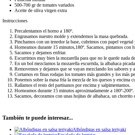
500-700 gr de tomates variados
Aceite de oliva virgen extra
Instrucciones
Precalentamos el horno a 180º.
Engrasamos nuestro molde y extendemos la masa quebrada.
Pinchamos con un tenedor la base, cubrimos con papel vegetal
Horneamos durante 15 minutos,180º. Sacamos, pintamos con h
Sacamos y dejamos enfriar.
Escurrimos muy bien la mozarella para que no le quede nada d
En un bol mezclamos la mozarella escurrida, la albahaca picada,
Removemos y dejamos que se vayan mezclando los sabores y 
Cortamos en finas rodajas los tomates más grandes y los más p
Ponemos sobre la masa fría la mezcla de los quesos y encima c
Rallamos el resto del partisanos por encima y salpimentamos.
Horneamos durante 15 minutos aproximadamente a 180º-200º.
Sacamos, decoramos con unas hojitas de albahaca, un chorrito d
También te puede interesar...
Albóndigas en salsa teriyaki
Ensalada de lentejas