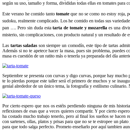
según su uso, tamaño y forma, divididas todas ellas en tomates para c
Este verano he comido tanto
tomate
que no se como no estoy roja, p
sudoku, realmente complicado. Los he comido en todas sus variedades
pan …. Pero sin duda esta
tarta de tomate y mozarella
es una divin
misterio, sin complicaciones, con producto natural y un resultado de 
Las
tartas saladas
son siempre un comodín, este tipo de tartas admite
Además si no te apetece hacer la masa, pues sin problema, puedes co
masa es cuestión de un ratito más o tenerla ya preparada del día anteri
Septiembre se presenta con curvas y digo curvas, porque hay mucho p
te lo pierdas porque este taller será el primero de muchos y se inaug
genial alrededor de un único tema, la fotografía y estilismo culinario
Por cierto espero que nos os estéis perdiendo ninguna de mis histori
reflexiones de esas que a veces quieres compartir. Y por cierto esp
ha costado mucho trabajo tenerlo, pero al final los sueños se hacen 
con sartenes, ollas, platos y prisas para que no se te estropee un plat
para que todo salga perfecto. Prometo enseñarlo por aquí tambien au