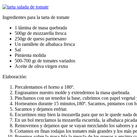
Ingredientes para la tarta de tomate
1 lámina de masa quebrada
500gr de mozzarella fresca
250gr de queso parmesano
Un ramillete de albahaca fresca
Sal
Pimienta molida
500-700 gr de tomates variados
Aceite de oliva virgen extra
Elaboración:
Precalentamos el horno a 180º.
Engrasamos nuestro molde y extendemos la masa quebrada.
Pinchamos con un tenedor la base, cubrimos con papel vegetal
Horneamos durante 15 minutos,180º. Sacamos, pintamos con h
Sacamos y dejamos enfriar.
Escurrimos muy bien la mozarella para que no le quede nada d
En un bol mezclamos la mozarella escurrida, la albahaca picada,
Removemos y dejamos que se vayan mezclando los sabores y 
Cortamos en finas rodajas los tomates más grandes y los más p
Ponemos sobre la masa fría la mezcla de los quesos y encima c