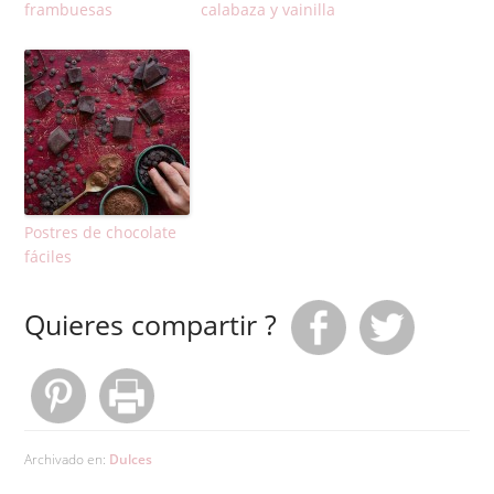
frambuesas
calabaza y vainilla
Postres de chocolate
fáciles
Quieres compartir ?
Archivado en:
Dulces