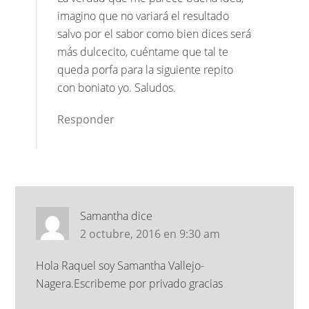
imagino que no variará el resultado
salvo por el sabor como bien dices será
más dulcecito, cuéntame que tal te
queda porfa para la siguiente repito
con boniato yo. Saludos.
Responder
Samantha
dice
2 octubre, 2016 en 9:30 am
Hola Raquel soy Samantha Vallejo-
Nagera.Escribeme por privado gracias