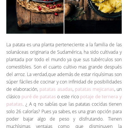
La patata es una planta perteneciente a la familia de las
solanáceas originaria de Sudamérica, ha sido cultivada y
plantada por todo el mundo ya que sus tubérculos son
comestibles. Son el cuarto cultivo mas grande después
del arroz. La verdad,que además de estar riquísimas son
súper fáciles de cocinar y con infinidad de posibilidades
de elaboración,
patatas asadas
,
patatas mejicanas
, un
clásico
puré de patatas
o este rico
potaje de ternera y
patatas
. ¿ A q no sabías que las patatas cocidas tienen
solo 26 calorías? Pues ya sabes, es una gran opción para
poder bajar algo de peso y disfrutando. Tienen
muchísimas ventajas como que disminuyen la