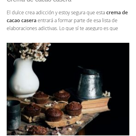
El dulce crea adicción y estoy segura que esta
crema de
cacao casera
entrará a formar parte de esa lista de
elaboraciones adictivas. Lo que sí te aseguro es que
conseguirás comer esta crema sin demasiados
remordimientos, porque aunque lleva azúcar para nada
la cantidad que contienen las marcas comerciales, como
suele pasar en la mayoría de este tipo de productos.
…
Sigue leyendo »