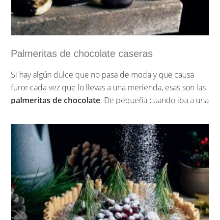
Palmeritas de chocolate caseras
Si hay algún dulce que no pasa de moda y que causa
furor cada vez que lo llevas a una merienda, esas son las
palmeritas de chocolate
. De pequeña cuando iba a una
pastelería en la bandeja de dulces a llevar siempre caían
una o dos de estas, en cada casa, cada reunión a la que
vaya siempre hay fans incondicionales de las palmeritas
de chocolate. Y es que este dulce tan rico y fácil de
hacer es normal que triunfe siempre, porque está
delicioso.
…