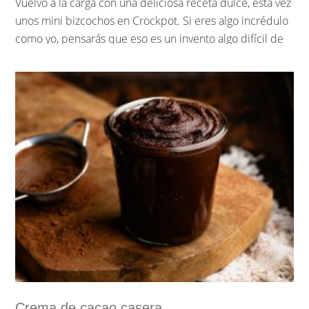
Vuelvo a la carga con una deliciosa receta dulce, esta vez
unos mini bizcochos en Crockpot. Si eres algo incrédulo
como yo, pensarás que eso es un invento algo difícil de
creer, pues sigue leyendo porque te aseguro que me
pasaba lo mismo y he caído rendida. La Crockpot©
además de hacer deliciosos guisos, salsas y todo tipo de
recetas saladas, los bizcocho los borda y sinceramente
quedan espectaculares.
…
Sigue leyendo »
Crema de cacao casera