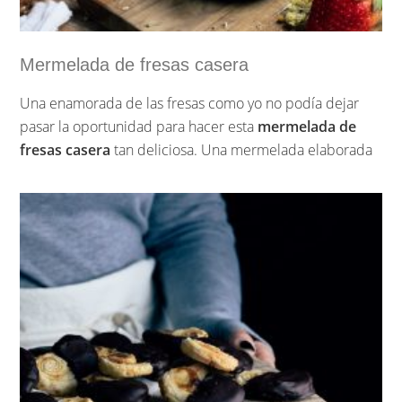
Mermelada de fresas casera
Una enamorada de las fresas como yo no podía dejar
pasar la oportunidad para hacer esta
mermelada de
fresas casera
tan deliciosa. Una mermelada elaborada
de forma casera con un sabor que es especial ya que le
añado algo que hace que le de un toque singular, sigue
leyendo y ya verás lo que le pongo.
…
Sigue leyendo »