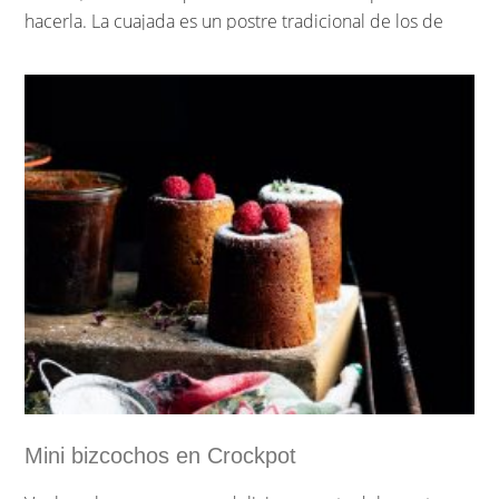
hacerla. La cuajada es un postre tradicional de los de
toda la vida que tenemos que seguir manteniendo y
enseñando a los más jóvenes porque además que
seguro no les va a costar nada prepararlo es rápida y
está deliciosamente rica.
…
Sigue leyendo »
Mini bizcochos en Crockpot