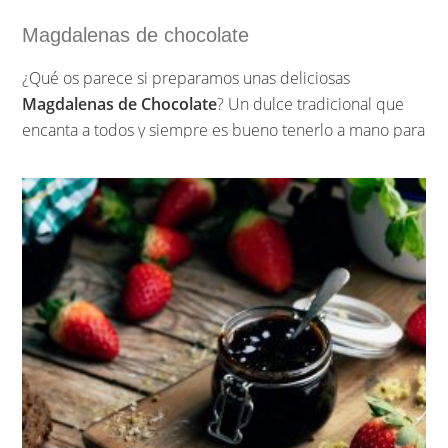
Magdalenas de chocolate
¿Qué os parece si preparamos unas deliciosas
Magdalenas de Chocolate
? Un dulce tradicional que
encanta a todos y siempre es bueno tenerlo a mano para
nuestros desayunos o meriendas. Posiblemente sea una
de la recetas de repostería tradicional más sencillos de
hacer pero que más éxito tiene.
Estas magdalenas son muy suaves de sabor y textura,
nada pesadas, quedan muy esponjosas y si además las
acompañas de un vaso de leche, perfecto.
…
Sigue leyendo »