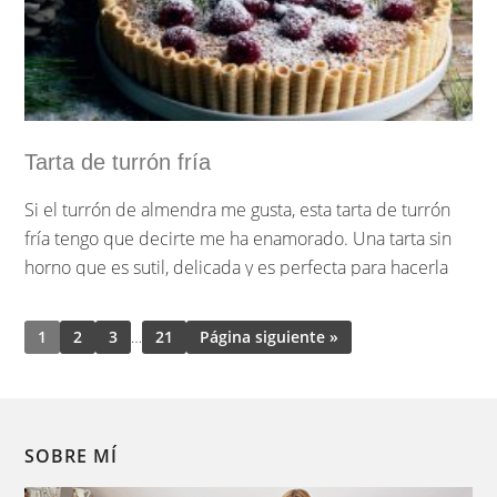
Sigue leyendo »
Tarta de turrón fría
Si el turrón de almendra me gusta, esta tarta de turrón
fría tengo que decirte me ha enamorado. Una tarta sin
horno que es sutil, delicada y es perfecta para hacerla
en estas fechas que tan presente está el turrón, los
polvorones y todos los dulces navideños. Una tarta que
1
2
3
…
21
Página siguiente »
te hará quedar como un auténtico artista.
…
SOBRE MÍ
Sigue leyendo »