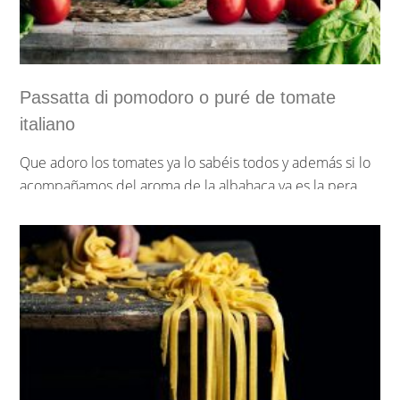
Passatta di pomodoro o puré de tomate
italiano
Que adoro los tomates ya lo sabéis todos y además si lo
acompañamos del aroma de la albahaca ya es la pera
limonera. La receta de hoy es de lo más simple, passatta
di pomodoro o puré de tomate italiano, pero esto no
quita que sea un buen fondo de armario para recetas
posteriores porque como bien sabéis la base está en
cada uno de los ingredientes de nuestras recetas y esta
Ingredientes:
será primordial para que triunfes.
Para la masa
…