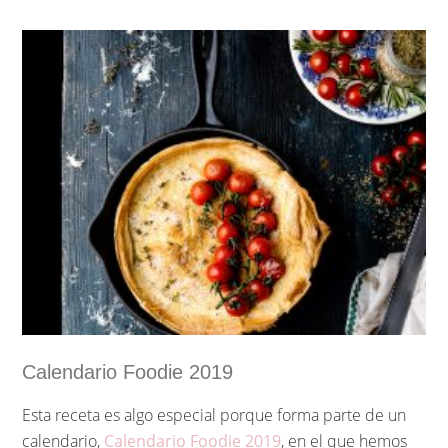
elaborar es perfecta para acompañar tus tostas
preferidas, ensaladas, platos de pasta. El uso que le vas a
dar a estos tomates confitados es increíble.
Calendario Foodie 2019
Esta receta es algo especial porque forma parte de un
calendario,
Calendario Foodie 2019
, en el que hemos