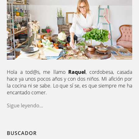
mantequilla. Debe quedar engrasado tanto el
fondo como los laterales. Introduce en el horno
para que se vaya calentando.
En un bol bate los huevos junto con la leche, la sal,
el orégano y la pimienta.
Agrega la harina tamizada y bate hasta conseguir
una mezcla ligera y sin grumos.
Una vez lista la masa vierte en la skiller caliente y
hornea a 200º unos 30-40 minutos o hasta que la
Hola a tod@s, me llamo
Raquel
, cordobesa, casada
veas dorada.
hace ya unos pocos años y con dos niños. Mi afición por
la cocina ni se sabe. Lo que sí se, es que siempre me ha
Mientras se hornea la masa, pon al fuego una
encantado comer.
sartén con una cucharada de aceite de oliva, una
vez caliente agrega los tomates y saltea unos
Sigue leyendo
...
minutos. Reserva.
Cuando la masa esté lista saca del horno, pon
encima el queso rallado, los tomates salteados, el
BUSCADOR
tomillo fresco y rocía con un poco de aceite de