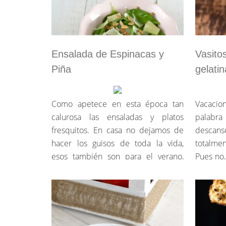
Ensalada de Espinacas y
Vasito
Piña
gelati
Como apetece en esta época tan
Vacaci
calurosa las ensaladas y platos
palabr
fresquitos. En casa no dejamos de
descans
hacer los guisos de toda la vida,
totalme
esos también son para el verano,
Pues no
aunque pongamos el aire a tope y
pensar 
nos coloquemos una rebeca jajaja.
la p
A quién no le gusta una ensalada??
esta pr
Además, con la cantidad de
final de 
variantes que hay, es imposible no
Sí… he 