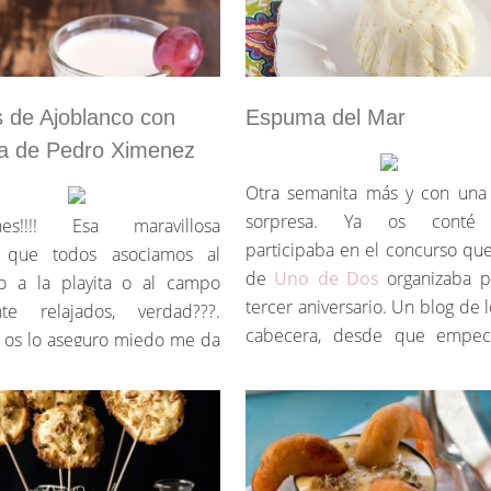
s de Ajoblanco con
Espuma del Mar
na de Pedro Ximenez
Otra semanita más y con una 
sorpresa. Ya os conté
ones!!!! Esa maravillosa
participaba en el concurso qu
a que todos asociamos al
de
Uno de Dos
organizaba p
o a la playita o al campo
tercer aniversario. Un blog de 
nte relajados, verdad???.
cabecera, desde que empe
, os lo aseguro miedo me da
esto. Me parece que es genial,
en ellas, sobre todo porque
auna deliciosas recetas al alca
alabra vacaciones
todos y una cuidada presentaci
oporcionalmente asociada al
Pues cual fue mi sorpresa c
curso.
por twitter me avis
de deciros que una ya esta