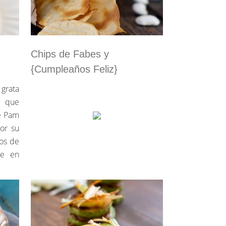
Chips de Fabes y
{Cumpleaños Feliz}
grata
 que
e Pam
or su
los de
ce en
 en él
nce de
No recuerdo muy bien cómo
ón.
empezó todo esto, no tengo
uando
reminiscencia alguna al momento
aron
que se forjó todo, de verdad que lo