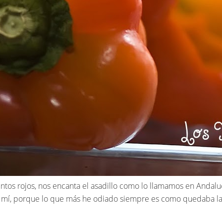
tos rojos, nos encanta el asadillo como lo llamamos en Andalucí
a mí, porque lo que más he odiado siempre es como quedaba l