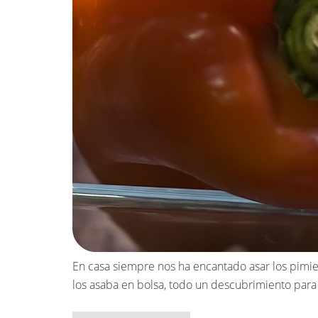
En casa siempre nos ha encantado asar los pimien
los asaba en bolsa, todo un descubrimiento par