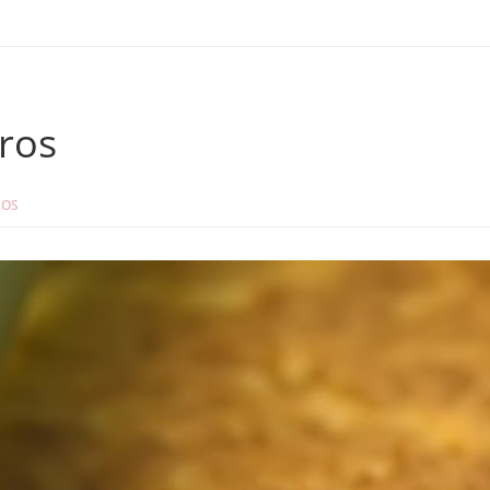
rros
IOS