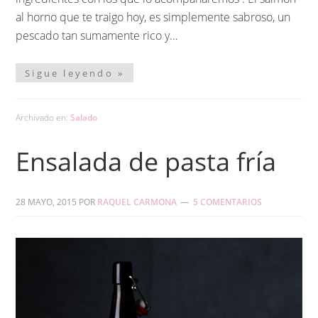
al horno que te traigo hoy, es simplemente sabroso, un
pescado tan sumamente rico y…
Sigue leyendo »
Archivado en:
Salado
Ensalada de pasta fría
28 MAYO, 2015
POR
RAQUEL CARMONA
5 COMENTARIOS