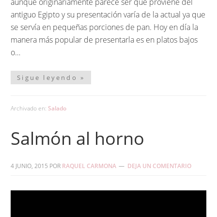
aunque originariamente parece ser que proviene del
antiguo Egipto y su presentación varía de la actual ya que
se servía en pequeñas porciones de pan. Hoy en día la
manera más popular de presentarla es en platos bajos
o…
Sigue leyendo »
Archivado en:
Salado
Salmón al horno
4 JUNIO, 2015
POR
RAQUEL CARMONA
DEJA UN COMENTARIO