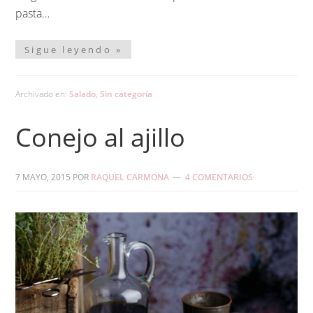
pasta…
Sigue leyendo »
Archivado en:
Salado
,
Sin categoría
Conejo al ajillo
7 MAYO, 2015
POR
RAQUEL CARMONA
4 COMENTARIOS